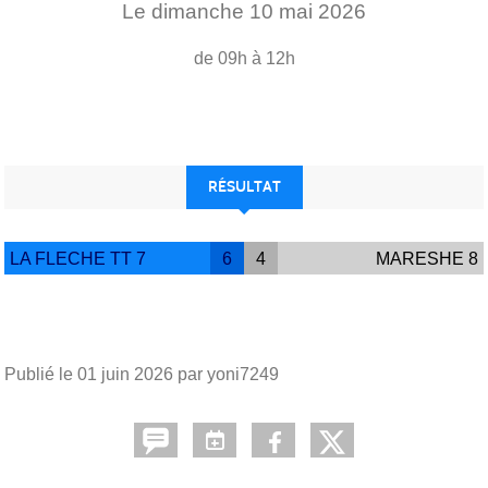
Le
dimanche
10
mai
2026
de 09h à 12h
RÉSULTAT
LA FLECHE TT 7
6
4
MARESHE 8
Publié le
01 juin 2026
par yoni7249