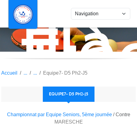
La
Panneau de gestion des cookies
Flè
Ten
de
Tab
Accueil
Equipe7- D5 Ph2-J5
EQUIPE7- D5 PH2-J5
Championnat par Equipe Seniors, 5ème journée
/ Contre
MARESCHE