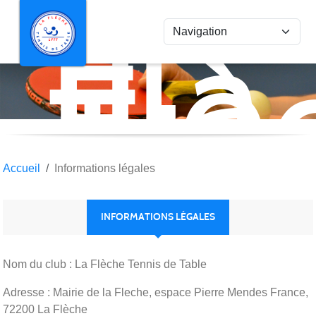
La
Panneau de gestion des cookies
Flè
Ten
de
Tab
Accueil
Informations légales
INFORMATIONS LÉGALES
Nom du club : La Flèche Tennis de Table
Adresse : Mairie de la Fleche, espace Pierre Mendes France,
72200 La Flèche