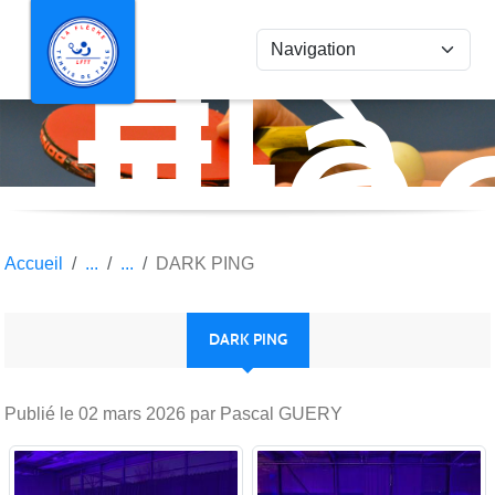
La
Panneau de gestion des cookies
Flè
Ten
de
Tab
Accueil
DARK PING
DARK PING
Publié le
02 mars 2026
par Pascal GUERY