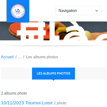
La
Panneau de gestion des cookies
Flè
Ten
de
Tab
Accueil
Les albums photos
LES ALBUMS PHOTOS
2 albums photo
10/11/2023 Tournoi Loisir
1 photo