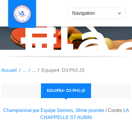
La
Panneau de gestion des cookies
Flè
Ten
de
Tab
Accueil
Equipe4- D3 Ph2-J3
EQUIPE4- D3 PH2-J3
Championnat par Equipe Seniors, 3ème journée
/ Contre
LA
CHAPPELLE ST AUBIN