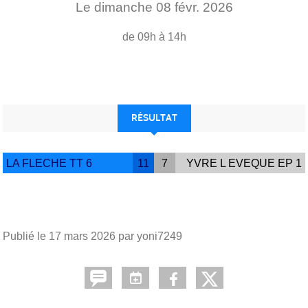
Le
dimanche
08
févr.
2026
de 09h à 14h
RÉSULTAT
LA FLECHE TT 6
11
7
YVRE L EVEQUE EP 1
Publié le
17 mars 2026
par yoni7249