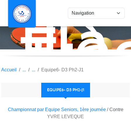
La
Panneau de gestion des cookies
Flè
Ten
de
Tab
Accueil
Equipe6- D3 Ph2-J1
EQUIPE6- D3 PH2-J1
Championnat par Equipe Seniors, 1ère journée
/ Contre
YVRE LEVEQUE