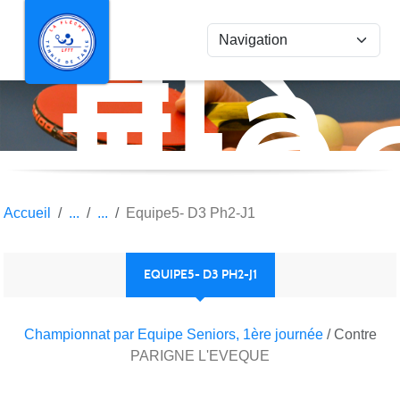
La
Panneau de gestion des cookies
Flè
Ten
de
Tab
Accueil
Equipe5- D3 Ph2-J1
EQUIPE5- D3 PH2-J1
Championnat par Equipe Seniors, 1ère journée
/ Contre
PARIGNE L'EVEQUE