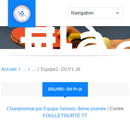
La
Panneau de gestion des cookies
Flè
Ten
de
Tab
Accueil
Equipe1- D0 P1-J6
EQUIPE1- D0 P1-J6
Championnat par Equipe Seniors, 6ème journée
/ Contre
FOULLETOURTE TT