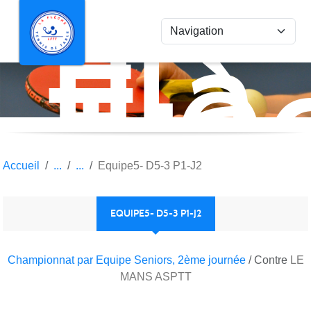
La
Panneau de gestion des cookies
Flè
Ten
de
Tab
Accueil
Equipe5- D5-3 P1-J2
EQUIPE5- D5-3 P1-J2
Championnat par Equipe Seniors, 2ème journée
/ Contre
LE
MANS ASPTT