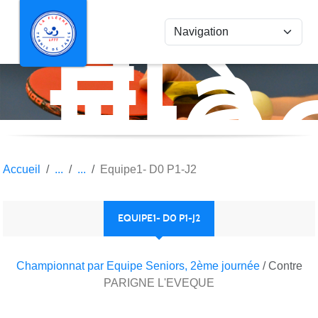
La
Panneau de gestion des cookies
Flè
Ten
de
Tab
Accueil
Equipe1- D0 P1-J2
EQUIPE1- D0 P1-J2
Championnat par Equipe Seniors, 2ème journée
/ Contre
PARIGNE L'EVEQUE