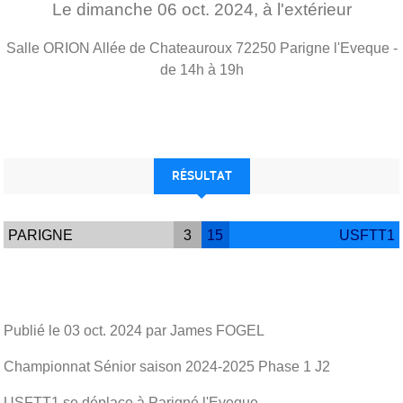
Le
dimanche
06
oct.
2024
, à l'extérieur
Salle ORION Allée de Chateauroux
72250
Parigne l'Eveque
-
de 14h à 19h
RÉSULTAT
PARIGNE
3
15
USFTT1
Publié le
03 oct. 2024
par James FOGEL
Championnat Sénior saison 2024-2025 Phase 1 J2
USFTT1 se déplace à Parigné l'Eveque