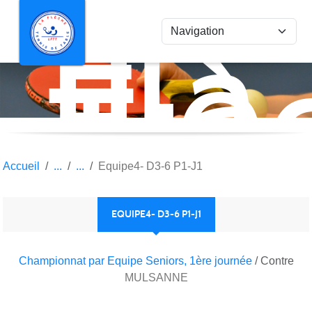
La
Panneau de gestion des cookies
Flè
Ten
de
Tab
Accueil
Equipe4- D3-6 P1-J1
EQUIPE4- D3-6 P1-J1
Championnat par Equipe Seniors, 1ère journée
/ Contre
MULSANNE