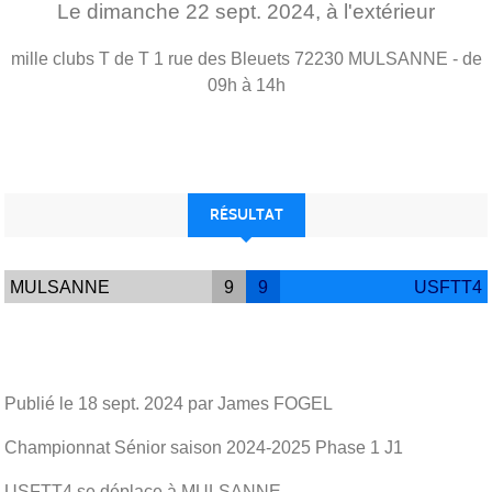
Le
dimanche
22
sept.
2024
, à l'extérieur
mille clubs T de T 1 rue des Bleuets
72230
MULSANNE
- de
09h à 14h
RÉSULTAT
MULSANNE
9
9
USFTT4
Publié le
18 sept. 2024
par James FOGEL
Championnat Sénior saison 2024-2025 Phase 1 J1
USFTT4 se déplace à MULSANNE