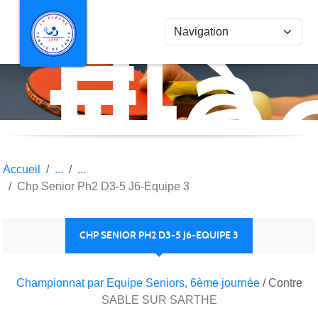
La
Panneau de gestion des cookies
Flè
Ten
de
Tab
Accueil
Chp Senior Ph2 D3-5 J6-Equipe 3
CHP SENIOR PH2 D3-5 J6-EQUIPE 3
Championnat par Equipe Seniors, 6ème journée
/ Contre
SABLE SUR SARTHE