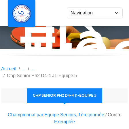
La
Panneau de gestion des cookies
Flè
Ten
de
Tab
Accueil
Chp Senior Ph2 D4-4 J1-Equipe 5
CHP SENIOR PH2 D4-4 J1-EQUIPE 5
Championnat par Equipe Seniors, 1ère journée
/ Contre
Exemptée