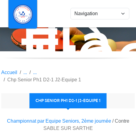
La
Panneau de gestion des cookies
Flè
Ten
de
Tab
Accueil
Chp Senior Ph1 D2-1 J2-Equipe 1
CHP SENIOR PH1 D2-1 J2-EQUIPE 1
Championnat par Equipe Seniors, 2ème journée
/ Contre
SABLE SUR SARTHE