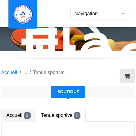
La
Panneau de gestion des cookies
Flè
Ten
de
Tab
Accueil
Tenue sportive
BOUTIQUE
Accueil
Tenue sportive
1
1